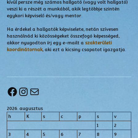
kívül persze még számos hallgató (vagy volt hallgató)
veszi ki a részét a munkából, akik legtöbbje szintén
egykori képviselő és/vagy mentor.
Ha érdekel a hallgatók képviselete, netán szívesen
használnád ki közösségeket összefogó képességed,
akkor nyugodtan írj egy e-mailt a
szakterületi
koordinátornak
, aki ezt a kicsiny csapatot igazgatja.
Facebook
Instagram
Mail
2026. augusztus
h
K
s
c
p
s
v
1
2
3
4
5
6
7
8
9