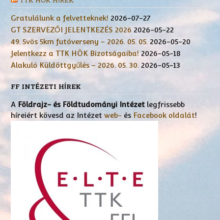
TTK HÖK HÍREK
Gratulálunk a felvetteknek!
2026-07-27
GT SZERVEZŐI JELENTKEZÉS 2026
2026-05-22
49. 5vös 5km futóverseny – 2026. 05. 05.
2026-05-20
Jelentkezz a TTK HÖK Bizotságaiba!
2026-05-18
Alakuló Küldöttgyűlés – 2026. 05. 30.
2026-05-13
FF INTÉZETI HÍREK
A
Földrajz- és Földtudományi Intézet
legfrissebb
híreiért kövesd az Intézet
web-
és
Facebook oldalát
!