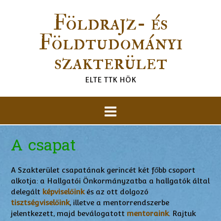
Földrajz- és
Földtudományi
szakterület
ELTE TTK HÖK
A csapat
A Szakterület csapatának gerincét két főbb csoport
alkotja: a Hallgatói Önkormányzatba a hallgatók által
delegált
képviselőink
és az ott dolgozó
tisztségviselőink
, illetve a mentorrendszerbe
jelentkezett, majd beválogatott
mentoraink
. Rajtuk