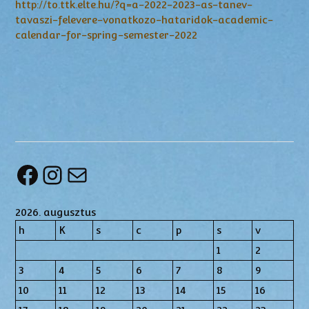
http://to.ttk.elte.hu/?q=a-2022-2023-as-tanev-
tavaszi-felevere-vonatkozo-hataridok-academic-
calendar-for-spring-semester-2022
Facebook
Instagram
Mail
2026. augusztus
h
K
s
c
p
s
v
1
2
3
4
5
6
7
8
9
10
11
12
13
14
15
16