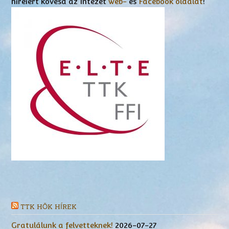
híreiért kövesd az Intézet
web-
és
Facebook oldalát
!
TTK HÖK HÍREK
Gratulálunk a felvetteknek!
2026-07-27