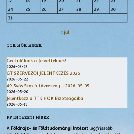
17
18
19
20
21
22
23
24
25
26
27
28
29
30
31
« júl
TTK HÖK HÍREK
Gratulálunk a felvetteknek!
2026-07-27
GT SZERVEZŐI JELENTKEZÉS 2026
2026-05-22
49. 5vös 5km futóverseny – 2026. 05. 05.
2026-05-20
Jelentkezz a TTK HÖK Bizotságaiba!
2026-05-18
FF INTÉZETI HÍREK
A
Földrajz- és Földtudományi Intézet
legfrissebb