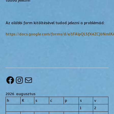
tudod jelezni!
Az alábbi form kitöltésével tudod jelezni a problémád:
https://docs.google.com/forms/d/e/1FAIpQLSfX4ZCJ0Nm
Facebook
Instagram
Mail
2026. augusztus
h
K
s
c
p
s
v
1
2