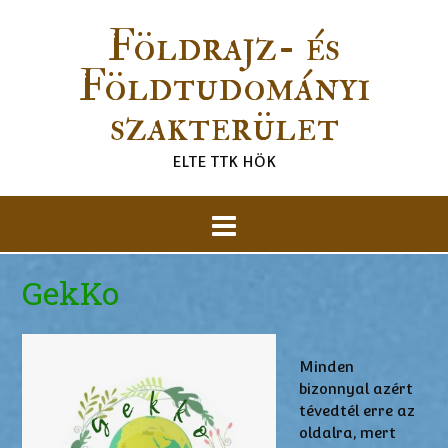
Földrajz- és
Földtudományi
szakterület
ELTE TTK HÖK
GekKo
Minden
bizonnyal azért
tévedtél erre az
oldalra, mert