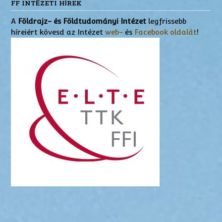
FF INTÉZETI HÍREK
A
Földrajz- és Földtudományi Intézet
legfrissebb
híreiért kövesd az Intézet
web-
és
Facebook oldalát
!