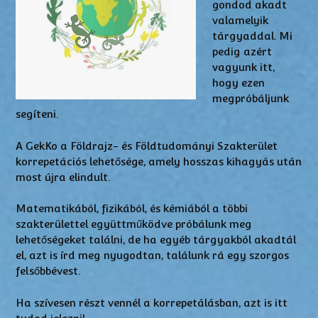
gondod akadt
valamelyik
tárgyaddal. Mi
pedig azért
vagyunk itt,
hogy ezen
megpróbáljunk
segíteni.
A GekKo a Földrajz- és Földtudományi Szakterület
korrepetációs lehetősége, amely hosszas kihagyás után
most újra elindult.
Matematikából, fizikából, és kémiából a többi
szakterülettel együttműködve próbálunk meg
lehetőségeket találni, de ha egyéb tárgyakból akadtál
el, azt is írd meg nyugodtan, találunk rá egy szorgos
felsőbbévest.
Ha szívesen részt vennél a korrepetálásban, azt is itt