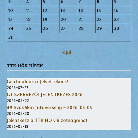
3
4
5
6
7
8
9
10
11
12
13
14
15
16
17
18
19
20
21
22
23
24
25
26
27
28
29
30
31
« júl
TTK HÖK HÍREK
Gratulálunk a felvetteknek!
2026-07-27
GT SZERVEZŐI JELENTKEZÉS 2026
2026-05-22
49. 5vös 5km futóverseny – 2026. 05. 05.
2026-05-20
Jelentkezz a TTK HÖK Bizotságaiba!
2026-05-18