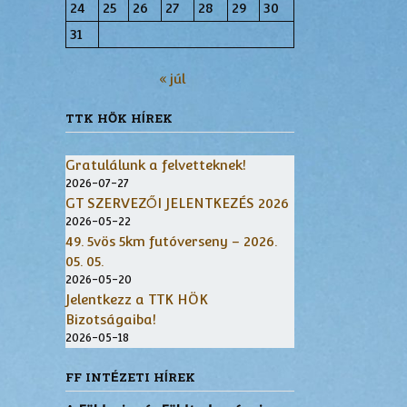
24
25
26
27
28
29
30
31
« júl
TTK HÖK HÍREK
Gratulálunk a felvetteknek!
2026-07-27
GT SZERVEZŐI JELENTKEZÉS 2026
2026-05-22
49. 5vös 5km futóverseny – 2026.
05. 05.
2026-05-20
Jelentkezz a TTK HÖK
Bizotságaiba!
2026-05-18
FF INTÉZETI HÍREK