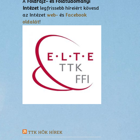
A
Földrajz- és Földtudományi
Intézet
legfrissebb híreiért kövesd
az Intézet
web-
és
Facebook
oldalát
!
TTK HÖK HÍREK