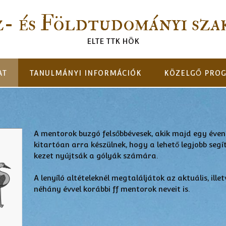
z- és Földtudományi sza
ELTE TTK HÖK
AT
TANULMÁNYI INFORMÁCIÓK
KÖZELGŐ PRO
A mentorok buzgó felsőbbévesek, akik majd egy éven
kitartóan arra készülnek, hogy a lehető legjobb segí
kezet nyújtsák a gólyák számára.
A lenyíló altételeknél megtaláljátok az aktuális, illet
néhány évvel korábbi ff mentorok neveit is.