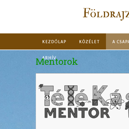
Földraj
KEZDŐLAP
KÖZÉLET
A CSAP
Mentorok
ARHÍV