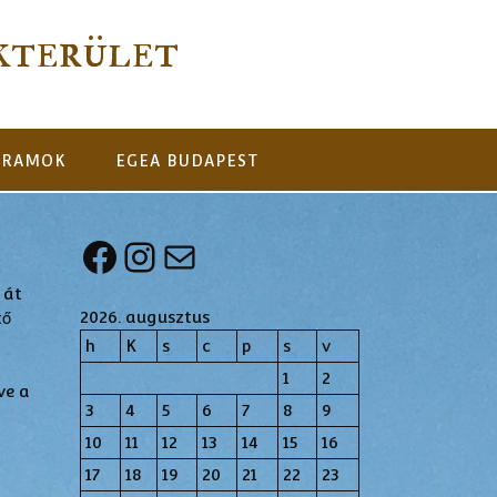
kterület
GRAMOK
EGEA BUDAPEST
Facebook
Instagram
Mail
 át
2026. augusztus
tő
h
K
s
c
p
s
v
1
2
ve a
3
4
5
6
7
8
9
10
11
12
13
14
15
16
17
18
19
20
21
22
23