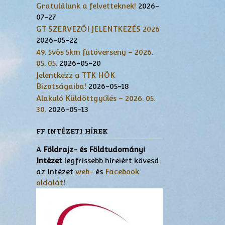
Gratulálunk a felvetteknek!
2026-
07-27
GT SZERVEZŐI JELENTKEZÉS 2026
2026-05-22
49. 5vös 5km futóverseny – 2026.
05. 05.
2026-05-20
Jelentkezz a TTK HÖK
Bizotságaiba!
2026-05-18
Alakuló Küldöttgyűlés – 2026. 05.
30.
2026-05-13
FF INTÉZETI HÍREK
A
Földrajz- és Földtudományi
Intézet
legfrissebb híreiért kövesd
az Intézet
web-
és
Facebook
oldalát
!