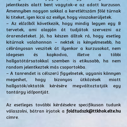
jelentkezés alatt bent vagytok-e az adott kurzuson.
Amennyiben nagyon sokkal a keretlétszám fölé túrnak
ki titeket, igen kicsi az esélye, hogy visszakerüljetek.
– Az előzőből következik, hogy mindig legyen egy B
tervetek, ami alapján át tudjátok szervezni az
órarendeteket. Jó, ha készen álltok rá, hogy esetleg
kitúrnak valahonnan – nektek is kényelmesebb, ha
célirányosan veszitek át ilyenkor a kurzusokat, nem
idegesen és kapkodva, illetve a többi
hallgatótársatokkal szemben is etikusabb, ha nem
random jelentkeztek más csoportokba.
– A tanrendet is célszerű figyelnetek, ugyanis könnyen
megeshet, hogy bizonyos ütközések miatt
hallgatók/oktatók kérésére megváltoztatják egy
tantárgy időpontját.
Az esetleges további kérdésekre specifikusan tudunk
válaszolni, bátran írjatok a
foldtudszk@ttkhok.elte.hu
címre.