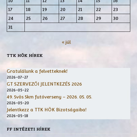
10
11
12
13
14
15
16
17
18
19
20
21
22
23
24
25
26
27
28
29
30
31
« júl
TTK HÖK HÍREK
Gratulálunk a felvetteknek!
2026-07-27
GT SZERVEZŐI JELENTKEZÉS 2026
2026-05-22
49. 5vös 5km futóverseny – 2026. 05. 05.
2026-05-20
Jelentkezz a TTK HÖK Bizotságaiba!
2026-05-18
FF INTÉZETI HÍREK