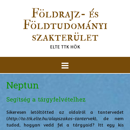
Földrajz- és
Földtudományi
szakterület
ELTE TTK HÖK
Neptun
Segítség a tárgyfelvételhez
Sikeresen letöltötted az oldalról a tantervedet
(
http://to.ttk.elte.hu/alapszakos-tantervek
), de nem
tudod, hogyan vedd fel a tárgyaid? Itt egy kis