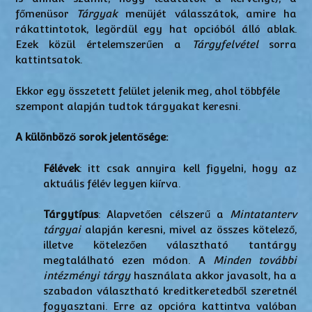
főmenüsor
Tárgyak
menüjét válasszátok, amire ha
rákattintotok, legördül egy hat opcióból álló ablak.
Ezek közül értelemszerűen a
Tárgyfelvétel
sorra
kattintsatok.
Ekkor egy összetett felület jelenik meg, ahol többféle
szempont alapján tudtok tárgyakat keresni.
A különböző sorok jelentősége:
Félévek
: itt csak annyira kell figyelni, hogy az
aktuális félév legyen kiírva.
Tárgytípus
: Alapvetően célszerű a
Mintatanterv
tárgyai
alapján keresni, mivel az összes kötelező,
illetve kötelezően választható tantárgy
megtalálható ezen módon. A
Minden további
intézményi tárgy
használata akkor javasolt, ha a
szabadon választható kreditkeretedből szeretnél
fogyasztani. Erre az opcióra kattintva valóban