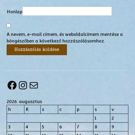
Honlap
A nevem, e-mail címem, és weboldalcímem mentése a
böngészőben a következő hozzászólásomhoz.
Facebook
Instagram
Mail
2026. augusztus
h
K
s
c
p
s
v
1
2
3
4
5
6
7
8
9