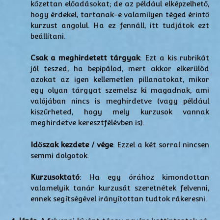
kőzettan előadásokat; de az például elképzelhető,
hogy érdekel, tartanak-e valamilyen téged érintő
kurzust angolul. Ha ez fennáll, itt tudjátok ezt
beállítani.
Csak a meghirdetett tárgyak
: Ezt a kis rubrikát
jól teszed, ha bepipálod, mert akkor elkerülöd
azokat az igen kellemetlen pillanatokat, mikor
egy olyan tárgyat szemelsz ki magadnak, ami
valójában nincs is meghirdetve (vagy például
kiszűrheted, hogy mely kurzusok vannak
meghirdetve keresztfélévben is).
Időszak kezdete / vége
: Ezzel a két sorral nincsen
semmi dolgotok.
Kurzusoktató
: Ha egy órához kimondottan
valamelyik tanár kurzusát szeretnétek felvenni,
ennek segítségével irányítottan tudtok rákeresni.