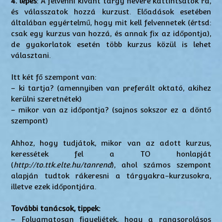
4. lépés
: A felvenni kívánt tárgy nevére kattintsatok rá,
és válasszatok hozzá kurzust. Előadások esetében
általában egyértelmű, hogy mit kell felvennetek (értsd:
csak egy kurzus van hozzá, és annak fix az időpontja),
de gyakorlatok esetén több kurzus közül is lehet
választani.
Itt két fő szempont van:
– ki tartja? (amennyiben van preferált oktató, akihez
kerülni szeretnétek)
– mikor van az időpontja? (sajnos sokszor ez a döntő
szempont)
Ahhoz, hogy tudjátok, mikor van az adott kurzus,
keressétek fel a TO honlapját
(
http://to.ttk.elte.hu/tanrend
), ahol számos szempont
alapján tudtok rákeresni a tárgyakra-kurzusokra,
illetve ezek időpontjára.
További tanácsok, tippek:
– Folyamatosan figyeljétek, hogy a rangsorolásos