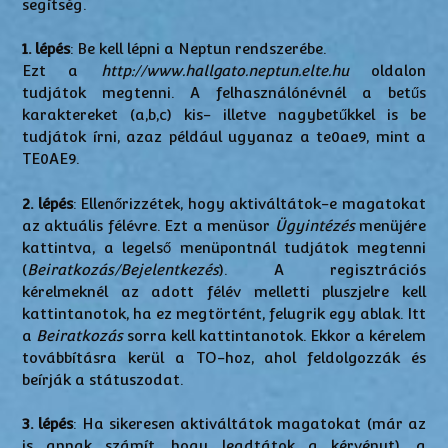
segítség.
1. lépés
: Be kell lépni a Neptun rendszerébe.
Ezt a
http://www.hallgato.neptun.elte.hu
oldalon
tudjátok megtenni. A felhasználónévnél a betűs
karaktereket (a,b,c) kis- illetve nagybetűkkel is be
tudjátok írni, azaz például ugyanaz a te0ae9, mint a
TE0AE9.
2. lépés
: Ellenőrizzétek, hogy aktiváltátok-e magatokat
az aktuális félévre. Ezt a menüsor
Ügyintézés
menüjére
kattintva, a legelső menüpontnál tudjátok megtenni
(
Beiratkozás/Bejelentkezés
). A regisztrációs
kérelmeknél az adott félév melletti pluszjelre kell
kattintanotok, ha ez megtörtént, felugrik egy ablak. Itt
a
Beiratkozás
sorra kell kattintanotok. Ekkor a kérelem
továbbításra kerül a TO-hoz, ahol feldolgozzák és
beírják a státuszodat.
3. lépés
: Ha sikeresen aktiváltátok magatokat (már az
is annak számít, hogy leadtátok a kérvényt), a