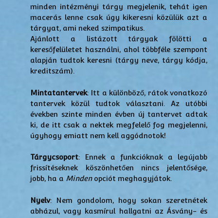
minden intézményi tárgy megjelenik, tehát igen
macerás lenne csak úgy kikeresni közülük azt a
tárgyat, ami neked szimpatikus.
Ajánlott a listázott tárgyak fölötti a
keresőfelületet használni, ahol többféle szempont
alapján tudtok keresni (tárgy neve, tárgy kódja,
kreditszám).
Mintatantervek
: Itt a különböző, rátok vonatkozó
tantervek közül tudtok választani. Az utóbbi
években szinte minden évben új tantervet adtak
ki, de itt csak a nektek megfelelő fog megjelenni,
úgyhogy emiatt nem kell aggódnotok!
Tárgycsoport
: Ennek a funkcióknak a legújabb
frissítéseknek köszönhetően nincs jelentősége,
jobb, ha a
Minden
opciót meghagyjátok.
Nyelv
: Nem gondolom, hogy sokan szeretnétek
abházul, vagy kasmírul hallgatni az Ásvány- és