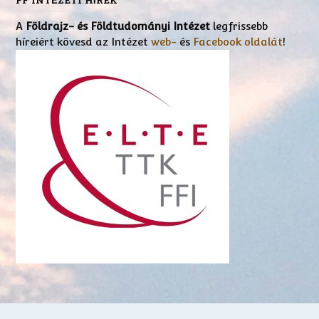
FF INTÉZETI HÍREK
A
Földrajz- és Földtudományi Intézet
legfrissebb
híreiért kövesd az Intézet
web-
és
Facebook oldalát
!