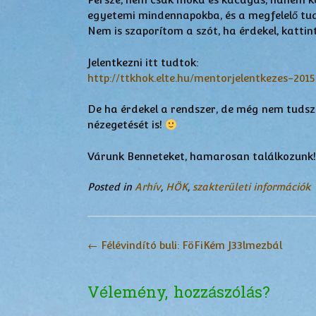
egyetemi mindennapokba, és a megfelelő tu
Nem is szaporítom a szót, ha érdekel, katti
Jelentkezni itt tudtok:
http://ttkhok.elte.hu/mentorjelentkezes-2015
De ha érdekel a rendszer, de még nem tudsz
nézegetését is!
Várunk Benneteket, hamarosan találkozunk
Posted in
Arhív
,
HÖK
,
szakterületi információk
Post
←
Félévindító buli: FöFiKém J33lmezbál
navigation
Vélemény, hozzászólás?