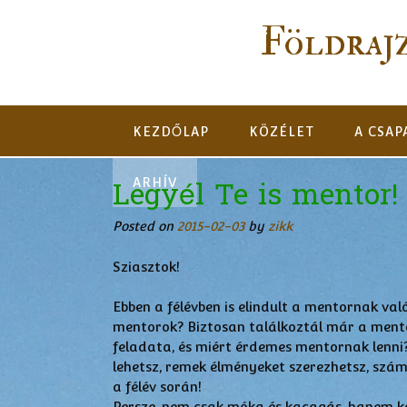
Földraj
KEZDŐLAP
KÖZÉLET
A CSAP
Legyél Te is mentor!
ARHÍV
Posted on
2015-02-03
by
zikk
Sziasztok!
Ebben a félévben is elindult a mentornak való
mentorok? Biztosan találkoztál már a mento
feladata, és miért érdemes mentornak lenni
lehetsz, remek élményeket szerezhetsz, szám
a félév során!
Persze, nem csak móka és kacagás, hanem kom