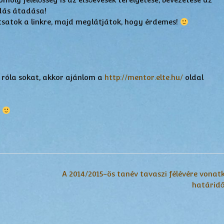
dás átadása!
ntsatok a linkre, majd meglátjátok, hogy érdemes!
 róla sokat, akkor ajánlom a
http://mentor.elte.hu/
oldal
!
A 2014/2015-ös tanév tavaszi félévére vonat
határid