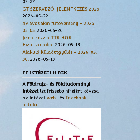
07-27
GT SZERVEZŐI JELENTKEZÉS 2026
2026-05-22
49. 5vös 5km futóverseny – 2026.
05. 05.
2026-05-20
Jelentkezz a TTK HÖK
Bizotságaiba!
2026-05-18
Alakuló Küldöttgyűlés – 2026. 05.
30.
2026-05-13
FF INTÉZETI HÍREK
A
Földrajz- és Földtudományi
Intézet
legfrissebb híreiért kövesd
az Intézet
web-
és
Facebook
oldalát
!