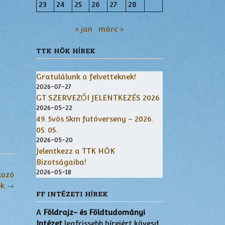
23
24
25
26
27
28
« jan
márc »
TTK HÖK HÍREK
Gratulálunk a felvetteknek!
2026-07-27
GT SZERVEZŐI JELENTKEZÉS 2026
2026-05-22
49. 5vös 5km futóverseny – 2026.
05. 05.
2026-05-20
Jelentkezz a TTK HÖK
Bizotságaiba!
2026-05-18
kozó
ők
→
FF INTÉZETI HÍREK
A
Földrajz- és Földtudományi
Intézet
legfrissebb híreiért kövesd