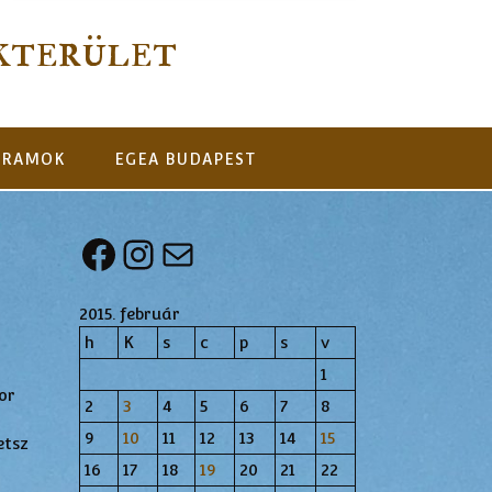
kterület
GRAMOK
EGEA BUDAPEST
Facebook
Instagram
Mail
2015. február
h
K
s
c
p
s
v
1
or
2
3
4
5
6
7
8
9
10
11
12
13
14
15
etsz
16
17
18
19
20
21
22