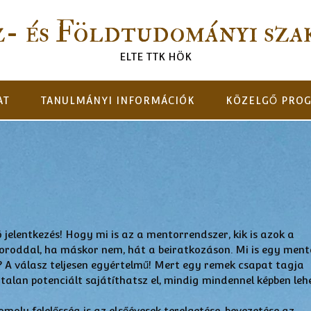
z- és Földtudományi sza
ELTE TTK HÖK
AT
TANULMÁNYI INFORMÁCIÓK
KÖZELGŐ PRO
 jelentkezés! Hogy mi is az a mentorrendszer, kik is azok a
roddal, ha máskor nem, hát a beiratkozáson. Mi is egy ment
? A válasz teljesen egyértelmű! Mert egy remek csapat tagja
talan potenciált sajátíthatsz el, mindig mindennel képben leh
oly felelősség is az elsőévesek terelgetése, bevezetése az