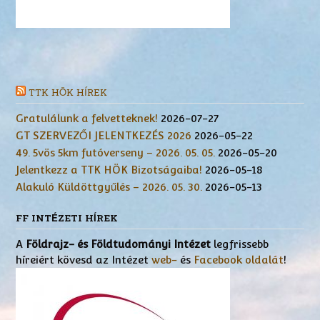
TTK HÖK HÍREK
Gratulálunk a felvetteknek!
2026-07-27
GT SZERVEZŐI JELENTKEZÉS 2026
2026-05-22
49. 5vös 5km futóverseny – 2026. 05. 05.
2026-05-20
Jelentkezz a TTK HÖK Bizotságaiba!
2026-05-18
Alakuló Küldöttgyűlés – 2026. 05. 30.
2026-05-13
FF INTÉZETI HÍREK
A
Földrajz- és Földtudományi Intézet
legfrissebb
híreiért kövesd az Intézet
web-
és
Facebook oldalát
!