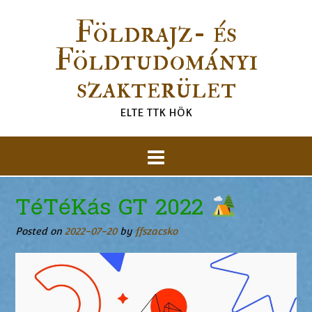
Földrajz- és
Földtudományi
szakterület
ELTE TTK HÖK
TéTéKás GT 2022
Posted on
2022-07-20
by
ffszacsko