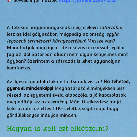
Bővebb információk:
https://fb.me/e/51ABPEtEh
A Tétékás hagyományoknak megfelelően
sátortábor
lesz az idei gólyatábor, mégpedig az ország
egyik
legszebb természeti környezetében
! Messze van?
Mondhatjuk hogy igen… de a közös utazással repülni
fog az idő! Sátorban aludni nem olyan kényelmes mint
ágyban? Szerintem a sátrazás is lehet ugyanolyan
komfortos.
Az ilyesmi gondolatok ne tartsanak vissza!
Ha teheted,
gyere el mindenképp!
Meghatározó élményekben lesz
részed, az egyetemi éveid alapozója, a jó kapcsolatok
megindítója ez az esemény. Már itt elkezdesz majd
belerázódni az eltés TTK-s életbe, segít majd hogy
gördülékenyen induljon minden.
Hogyan is kell ezt elképzelni?