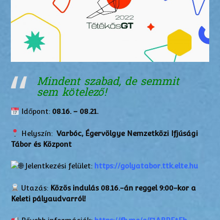
Mindent szabad, de semmit
sem kötelező!
Időpont:
08.16. – 08.21.
Helyszín:
Varbóc, Égervölgye Nemzetközi Ifjúsági
Tábor és Központ
Jelentkezési felület:
https://golyatabor.ttk.elte.hu
Utazás:
Közös indulás 08.16.-án reggel 9:00-kor a
Keleti pályaudvarról!