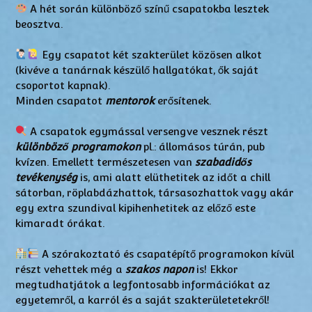
A hét során különböző színű csapatokba lesztek
beosztva.
Egy csapatot két szakterület közösen alkot
(kivéve a tanárnak készülő hallgatókat, ők saját
csoportot kapnak).
Minden csapatot
mentorok
erősítenek.
A csapatok egymással versengve vesznek részt
különböző programokon
pl.: állomásos túrán, pub
kvízen. Emellett természetesen van
szabadidős
tevékenység
is, ami alatt elüthetitek az időt a chill
sátorban, röplabdázhattok, társasozhattok vagy akár
egy extra szundival kipihenhetitek az előző este
kimaradt órákat.
A szórakoztató és csapatépítő programokon kívül
részt vehettek még a
szakos nap
on
is! Ekkor
megtudhatjátok a legfontosabb információkat az
egyetemről, a karról és a saját szakterületetekről!