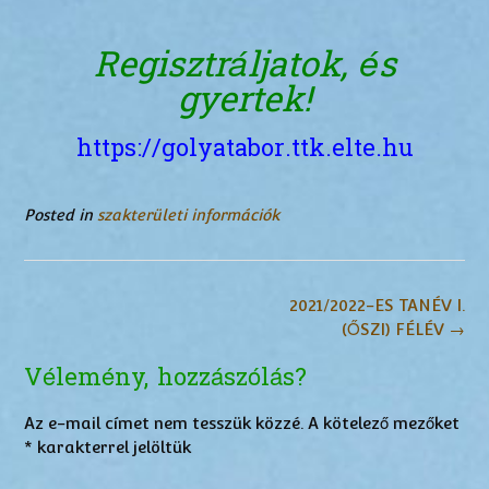
Regisztráljatok, és
gyertek!
https://golyatabor.ttk.elte.hu
Posted in
szakterületi információk
Post
2021/2022-ES TANÉV I.
navigation
(ŐSZI) FÉLÉV
→
Vélemény, hozzászólás?
Az e-mail címet nem tesszük közzé.
A kötelező mezőket
*
karakterrel jelöltük