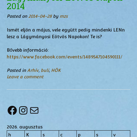
2014
Posted on
2014-04-28
by
mzs
Ismét eljön a május, vele együtt pedig mindenki LENn
lesz a Lágymányosi Eötvös Napokon! Te is?
Bővebb információ:
https://www.facebook.com/events/1489547104590111/
Posted in
Arhív
,
buli
,
HÖK
Leave a comment
Facebook
Instagram
Mail
2026. augusztus
h
K
s
c
p
s
v