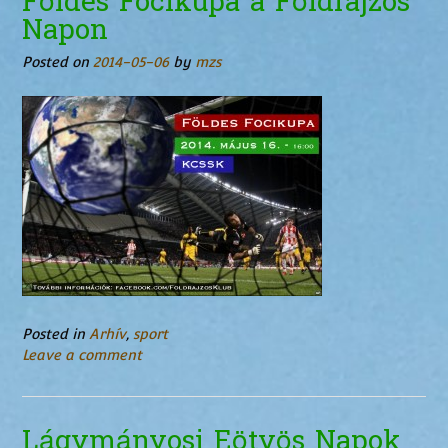
Földes Focikupa a Földrajzos
Napon
Posted on
2014-05-06
by
mzs
Posted in
Arhív
,
sport
Leave a comment
Lágymányosi Eötvös Napok