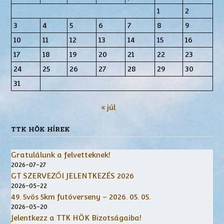
1
2
3
4
5
6
7
8
9
10
11
12
13
14
15
16
17
18
19
20
21
22
23
24
25
26
27
28
29
30
31
« júl
TTK HÖK HÍREK
Gratulálunk a felvetteknek!
2026-07-27
GT SZERVEZŐI JELENTKEZÉS 2026
2026-05-22
49. 5vös 5km futóverseny – 2026. 05. 05.
2026-05-20
Jelentkezz a TTK HÖK Bizotságaiba!