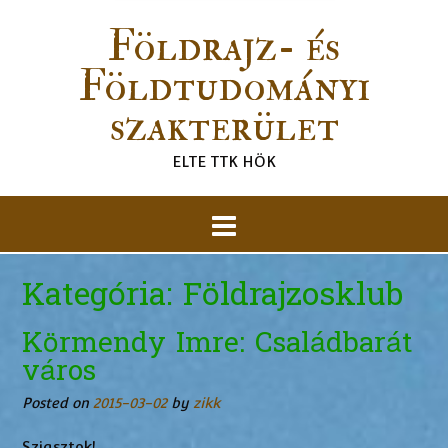
Földrajz- és
Földtudományi
szakterület
ELTE TTK HÖK
Kategória:
Földrajzosklub
Körmendy Imre: Családbarát
város
Posted on
2015-03-02
by
zikk
Sziasztok!