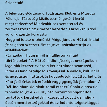
Sziasztok!
A félév első előadása a Földrajzos Klub és a Magyar
Földrajzi Társaság közös eseményeként kerül
megrendezésre! Mindenkit sok szeretettel és
természetesen az elmaradhatatlan zsíros kenyérrel
várunk szerda koraeste.
Hogy mi is lesz a témánk? Móga János a Hátsó-Indiai-
félszigeten szerzett élményeivel szórakoztatja az
érdeklődőket!
Pár szóban, hogy miről is hallhatunk majd
történeteket. ” A Hátsó-Indiai-félsziget országaiban
legalább kétezer év óta a két hatalmas szomszéd,
India és Kína befolyása érvényesül. A vallási, kulturális
és gazdasági hatások és kapcsolatok felváltva India és
Kína felől érkeztek erősebb vagy gyengébb formában. A
Dél-Indiában kialakult tamil eredetű Chola dinasztia
fennállása (kr.e. 2-3. sz.) óta hatalmas hajóhadat
tartottak, kereskedelmi kapcsolatuk volt az Indiai-
óceán menti országokkal és az Indonéz szigetvilággal.