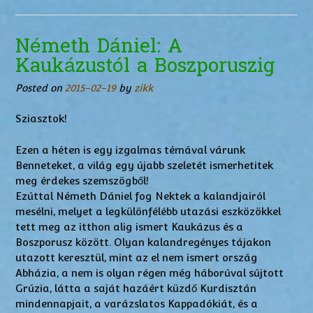
Németh Dániel: A
Kaukázustól a Boszporuszig
Posted on
2015-02-19
by
zikk
Sziasztok!
Ezen a héten is egy izgalmas témával várunk
Benneteket, a világ egy újabb szeletét ismerhetitek
meg érdekes szemszögből!
Ezúttal Németh Dániel fog Nektek a kalandjairól
mesélni, melyet a legkülönfélébb utazási eszközökkel
tett meg az itthon alig ismert Kaukázus és a
Boszporusz között. Olyan kalandregényes tájakon
utazott keresztül, mint az el nem ismert ország
Abházia, a nem is olyan régen még háborúval sújtott
Grúzia, látta a saját hazáért küzdő Kurdisztán
mindennapjait, a varázslatos Kappadókiát, és a