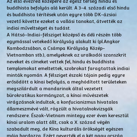
Az első évezred közepére az egész térség hindu és
buddhista befolyás alá került. A 3-4. századi első hindu
és buddhista térítések után egyre több DK-ázsiai
vezető követte ezeket a vallási tanokat, átvették az
indiai műveltséget és tudást.
A Hátsó-Indiai-félsziget középső és déli részén több
egymással vetekedő királyság alakult ki (pl.Angkor
Kambodzsában, a Csámpa Királyság Közép-
Vietnamban stb.), amelyeknek az uralkodói szanszkrit
neveket és címeket vettek fel, hindu és buddhista
templomokat emeltettek, szobrokat faragtattak indiai
minták nyomán. A félsziget északi tájain pedig egyre
erősödött a kínai befolyás, a meghódított területeken
megszilárdult a mandarinok által vezetett
bürokratikus kormányzat, a kínai művészetek
virágzásnak indultak, a konfucianizmus hivatalos
állameszmévé vált, rögzült a hivatalnokvizsgák
rendszere. Észak-Vietnam mintegy ezer éven keresztül
kínai uralom alatt állt, csak a X. század végén
szabadult meg, de Kína kulturális örökségét egészen
máig hordozza. Ezért nevezték el a két nagy ország