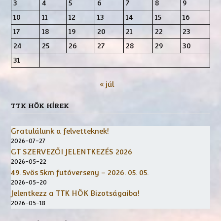
3
4
5
6
7
8
9
10
11
12
13
14
15
16
17
18
19
20
21
22
23
24
25
26
27
28
29
30
31
« júl
TTK HÖK HÍREK
Gratulálunk a felvetteknek!
2026-07-27
GT SZERVEZŐI JELENTKEZÉS 2026
2026-05-22
49. 5vös 5km futóverseny – 2026. 05. 05.
2026-05-20
Jelentkezz a TTK HÖK Bizotságaiba!
2026-05-18