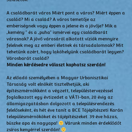
A családbarát város Miért pont a város? Miért éppen a
család? Mi a család? A város temetője az
emberiségnek vagy éppen a jelene és a jövője? Mik a
„kemény ” és a „puha” ismérvei egy családbarát
városnak? A jövő városáról alkotott víziók mennyire
felelnek meg az emberi életnek és társadalomnak? Mit
tehetünk azért, hogy lakóhelyünk családbarát legyen?
Városbarát család?
Minden kérdésedre választ kaphatsz szerdán!
Az előadó személyében a Magyar Urbanisztikai
Társaság volt elnökét tisztelhetjük, aki
építészmérnökként a végzett, településtervezéssel
foglalkozott egy évtizedet a VÁTI-ban, 20 évig az
államigazgatásban dolgozott a településrendezés
felelőseként, és hét éve tanít a BCE Tájépítészeti Karán
településmérnököket és tájépítészeket. 39 éve házas,
büszke apa és nagyapa!
Várunk minden érdeklődőt
zsíros kenyérrel szerdán!