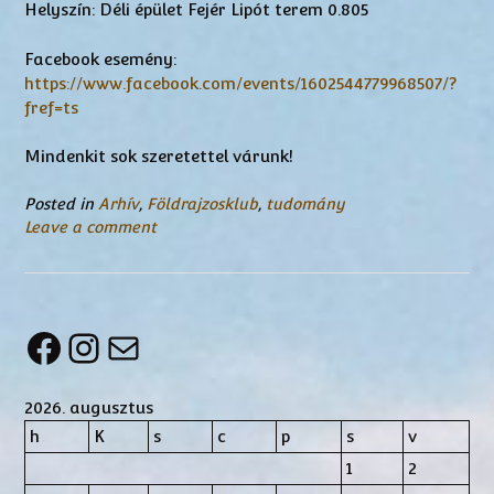
Helyszín: Déli épület Fejér Lipót terem 0.805
Facebook esemény:
https://www.facebook.com/events/1602544779968507/?
fref=ts
Mindenkit sok szeretettel várunk!
Posted in
Arhív
,
Földrajzosklub
,
tudomány
Leave a comment
Facebook
Instagram
Mail
2026. augusztus
h
K
s
c
p
s
v
1
2