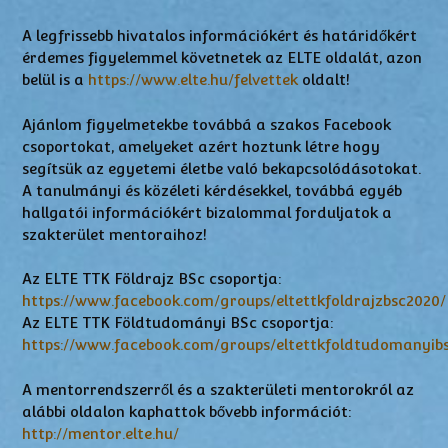
A legfrissebb hivatalos információkért és határidőkért
érdemes figyelemmel követnetek az ELTE oldalát, azon
belül is a
https://www.elte.hu/felvettek
oldalt!
Ajánlom figyelmetekbe továbbá a szakos Facebook
csoportokat, amelyeket azért hoztunk létre hogy
segítsük az egyetemi életbe való bekapcsolódásotokat.
A tanulmányi és közéleti kérdésekkel, továbbá egyéb
hallgatói információkért bizalommal forduljatok a
szakterület mentoraihoz!
Az ELTE TTK Földrajz BSc csoportja:
https://www.facebook.com/groups/eltettkfoldrajzbsc2020/
Az ELTE TTK Földtudományi BSc csoportja:
https://www.facebook.com/groups/eltettkfoldtudomanyib
A mentorrendszerről és a szakterületi mentorokról az
alábbi oldalon kaphattok bővebb információt:
http://mentor.elte.hu/