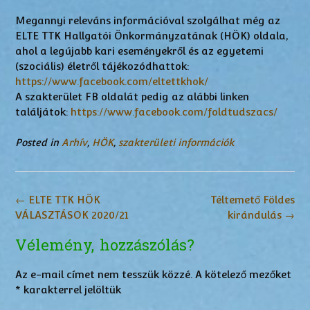
Megannyi releváns információval szolgálhat még az
ELTE TTK Hallgatói Önkormányzatának (HÖK) oldala,
ahol a legújabb kari eseményekről és az egyetemi
(szociális) életről tájékozódhattok:
https://www.facebook.com/eltettkhok/
A szakterület FB oldalát pedig az alábbi linken
találjátok:
https://www.facebook.com/foldtudszacs/
Posted in
Arhív
,
HÖK
,
szakterületi információk
Post
←
ELTE TTK HÖK
Téltemető Földes
navigation
VÁLASZTÁSOK 2020/21
kirándulás
→
Vélemény, hozzászólás?
Az e-mail címet nem tesszük közzé.
A kötelező mezőket
*
karakterrel jelöltük