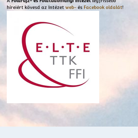
A
Földrajz- és Földtudományi Intézet
legfrissebb
híreiért kövesd az Intézet
web-
és
Facebook oldalát
!