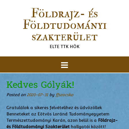
Földrajz- és
Földtudományi
szakterület
ELTE TTK HÖK
Kedves Gólyák!
Posted on
2020-07-31
by
ffszacsko
Gratulálok a sikeres felvételihez és üdvözöllek
Benneteket az Eötvös Loránd Tudományegyetem
Természettudományi Karán, azon belül is a
Földrajz-
és Földtudományi Szakterület
hallgatói között!