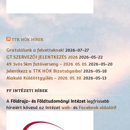
TTK HÖK HÍREK
Gratulálunk a felvetteknek!
2026-07-27
GT SZERVEZŐI JELENTKEZÉS 2026
2026-05-22
49. 5vös 5km futóverseny – 2026. 05. 05.
2026-05-20
Jelentkezz a TTK HÖK Bizotságaiba!
2026-05-18
Alakuló Küldöttgyűlés – 2026. 05. 30.
2026-05-13
FF INTÉZETI HÍREK
A
Földrajz- és Földtudományi Intézet
legfrissebb
híreiért kövesd az Intézet
web-
és
Facebook oldalát
!