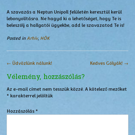
A szavazás a Neptun Unipoll felületén keresztül kerül
lebonyolításra. Ne hagyd ki a lehetőséget, hogy Te is
beleszólj a hallgatói ügyekbe, add le szavazatod Te is!
Posted in
Arhív
,
HÖK
Post
←
Üdvözlünk nálunk!
Kedves Gólyák!
→
navigation
Vélemény, hozzászólás?
Az e-mail címet nem tesszük közzé.
A kötelező mezőket
*
karakterrel jelöltük
Hozzászólás
*