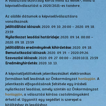
A Választási bizottság kiírta mind az elnök-, mind a
képviselőválasztást a 2020/2021-es tanévre.
Az alábbi dátumok a képviselőválasztásra
vonatkoznak:
Jelöltállítási időszak:
2020. 09. 10. 20:00 – 2020. 09. 18.
23:59
Nyilatkozat leadási határideje:
2020. 09. 14. 00:00 –
2020. 09. 18. 23:59
Jelöltállítás eredményének kihirdetése:
2020. 09. 18.
Bemutatkozási időszak:
2020. 09. 19. – 2020.09.26.
Szavazási időszak:
2020. 09. 27. 00:00 – 2020.10.11. 23:59
Eredményhirdetés:
2020. 10. 13.
A képviselőjelölteknek jelentkezésüket elektronikus
formában kell leadniuk az Önkormányzat
honlapján
. A
jelentkezés elfoga­dás­ának feltétele egy írásbeli
nyilatkozat leadása, amely szintén az Önkormányzat
honlapján
, a választási kiírása csatolmányaként
érhető el. Ugyanitt egy segédlet is szerepel a
kitöltéshez és leadáshoz.