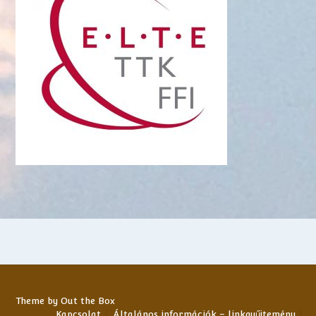
Theme by
Out the Box
Kapcsolat
Általános információk – linkgyűjtemény