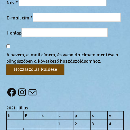
Név
*
E-mail cím
*
Honlap
A nevem, e-mail címem, és weboldalcímem mentése a
böngészőben a következő hozzászólásomhoz.
Facebook
Instagram
Mail
2021. július
h
K
s
c
p
s
v
1
2
3
4