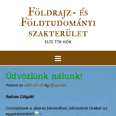
Földrajz- és
Földtudományi
szakterület
ELTE TTK HÖK
Üdvözlünk nálunk!
Posted on
2021-07-30
by
ffszacsko
Kedves Gólyák!
Gratulálunk a sikeres felvételhez, üdvözlünk titeket az
egyetemünkön!