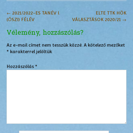
Post
←
2021/2022-ES TANÉV I.
ELTE TTK HÖK
navigation
(ŐSZI) FÉLÉV
VÁLASZTÁSOK 2020/21
→
Vélemény, hozzászólás?
Az e-mail címet nem tesszük közzé.
A kötelező mezőket
*
karakterrel jelöltük
Hozzászólás
*