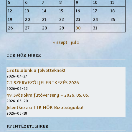
5
6
7
8
9
10
11
12
13
14
15
16
17
18
19
20
21
22
23
24
25
26
27
28
29
30
31
« szept
júl »
TTK HÖK HÍREK
Gratulálunk a felvetteknek!
2026-07-27
GT SZERVEZŐI JELENTKEZÉS 2026
2026-05-22
49. 5vös 5km futóverseny – 2026. 05. 05.
2026-05-20
Jelentkezz a TTK HÖK Bizotságaiba!
2026-05-18
FF INTÉZETI HÍREK