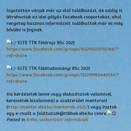
Izgatottan várjuk már az első találkozást, de addig is
létrehoztuk az idei gólyás Facebook csoportokat, ahol
rengeteg hasznos információt találhattok már és még
bővülni is fognak.
ELTE TTK Földrajz BSc 2021
https://www.facebook.com/groups/415705259755768/?
ref=share
ELTE TTK Földtudományi BSc 2021
https://www.facebook.com/groups/151099910440134/?
ref=share
Ha kérdésetek lenne vagy elakadtatok valamivel,
keressétek bizalommal a szakterület mentorait
(
http://mentor.elte.hu/mentorok-2021/
) vagy írjatok
egy e-mailt a foldtudszk@ttkhok.elte.hu címre.
Posted in
Arhív
,
szakterületi információk